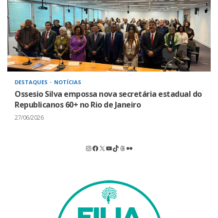
DESTAQUES
NOTÍCIAS
Ossesio Silva empossa nova secretária estadual do
Republicanos 60+ no Rio de Janeiro
27/06/2026
Instagram
Facebook
X
Youtube
TikTok
Threads
Flickr