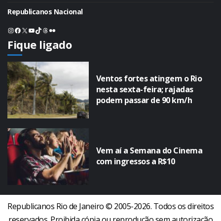
Republicanos Nacional
Instagram
Facebook
X
Youtube
TikTok
Threads
Flickr
Fique ligado
Ventos fortes atingem o Rio
nesta sexta-feira; rajadas
podem passar de 90 km/h
Vem aí a Semana do Cinema
com ingressos a R$10
Republicanos Rio de Janeiro © 2005-2026. Todos os direitos
reservados. Proibida cópia ou reprodução sem autorização