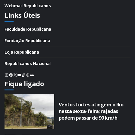
Webmail Republicanos
Links Úteis
Faculdade Republicana
Fundação Republicana
Loja Republicana
Republicanos Nacional
Instagram
Facebook
X
Youtube
TikTok
Threads
Flickr
Fique ligado
Ventos fortes atingem o Rio
nesta sexta-feira; rajadas
podem passar de 90 km/h