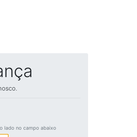
ança
nosco.
ao lado no campo abaixo