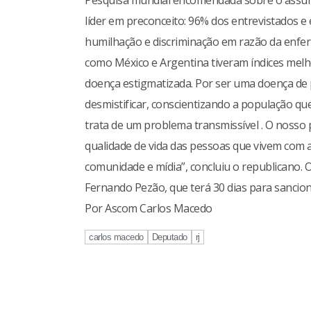
Pesquisa mundial encomendada sobre o assunto 
líder em preconceito: 96% dos entrevistados e 
humilhação e discriminação em razão da enferm
como México e Argentina tiveram índices melho
doença estigmatizada. Por ser uma doença de pe
desmistificar, conscientizando a população qu
trata de um problema transmissível . O nosso 
qualidade de vida das pessoas que vivem com 
comunidade e mídia”, concluiu o republicano. 
Fernando Pezão, que terá 30 dias para sancion
Por Ascom Carlos Macedo
carlos macedo
Deputado
rj
Continue
Reading