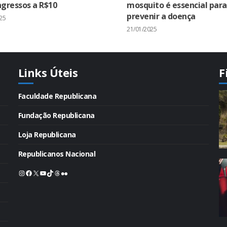
gressos a R$10
mosquito é essencial para
prevenir a doença
25
21/01/2025
Links Úteis
F
Faculdade Republicana
Fundação Republicana
Loja Republicana
Republicanos Nacional
Instagram
Facebook
X
Youtube
TikTok
Threads
Flickr