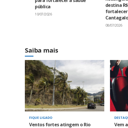
para fortalecer a saúde
destina R$
pública
fortalece
10/07/2026
Cantagal
08/07/2026
Saiba mais
FIQUE LIGADO
DESTAQ
Ventos fortes atingem o Rio
Vem a