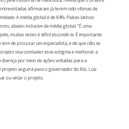
pela indústria farmacêutica, revela que o Brasil é
entrevistadas afirmaram já terem sido vítimas de
idade. A média global é de 84%. Países latinos
res, abaixo inclusive da média global. “É uma
le, muitas vezes é difícil escondê-la. É importante
e tem de procurar um especialista, e de que não se
projeto visa combater esse estigma e melhorar a
a doença por meio de ações voltadas para a
O projeto seguirá para o governador do Rio, Luiz
ar ou vetar o projeto.