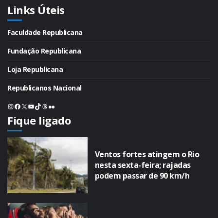
Links Úteis
Faculdade Republicana
Fundação Republicana
Loja Republicana
Republicanos Nacional
Instagram
Facebook
X
Youtube
TikTok
Threads
Flickr
Fique ligado
Ventos fortes atingem o Rio
nesta sexta-feira; rajadas
podem passar de 90 km/h