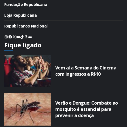
Fundação Republicana
Loja Republicana
Republicanos Nacional
Instagram
Facebook
X
Youtube
TikTok
Threads
Flickr
Fique ligado
Vem aí a Semana do Cinema
com ingressos a R$10
Verão e Dengue: Combate ao
mosquito é essencial para
prevenir a doença