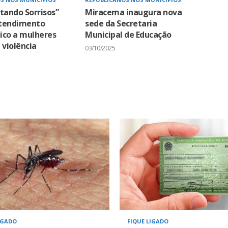
tando Sorrisos”
Miracema inaugura nova
tendimento
sede da Secretaria
ico a mulheres
Municipal de Educação
 violência
03/10/2025
IGADO
FIQUE LIGADO