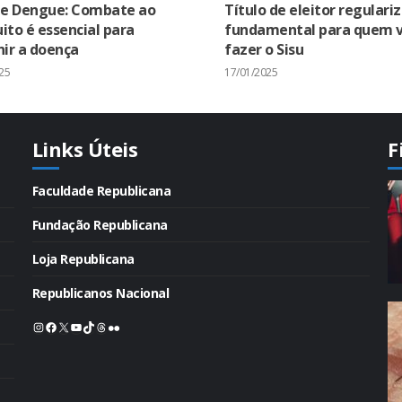
 e Dengue: Combate ao
Título de eleitor regulari
to é essencial para
fundamental para quem v
ir a doença
fazer o Sisu
25
17/01/2025
Links Úteis
F
Faculdade Republicana
Fundação Republicana
Loja Republicana
Republicanos Nacional
Instagram
Facebook
X
Youtube
TikTok
Threads
Flickr