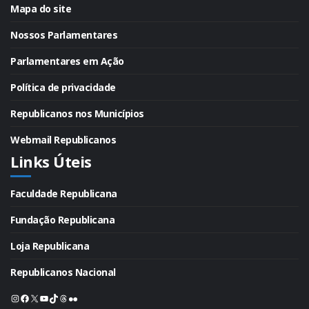
Mapa do site
Nossos Parlamentares
Parlamentares em Ação
Política de privacidade
Republicanos nos Municípios
Webmail Republicanos
Links Úteis
Faculdade Republicana
Fundação Republicana
Loja Republicana
Republicanos Nacional
Instagram
Facebook
X
Youtube
TikTok
Threads
Flickr