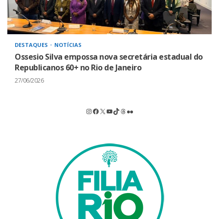
DESTAQUES
NOTÍCIAS
Ossesio Silva empossa nova secretária estadual do
Republicanos 60+ no Rio de Janeiro
27/06/2026
Instagram
Facebook
X
Youtube
TikTok
Threads
Flickr