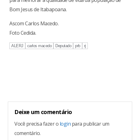
para melhorar a qualidade de vida da população de
Bom Jesus de Itabapoana.
Ascom Carlos Macedo.
​Foto Cedida.​
ALERJ
carlos macedo
Deputado
prb
rj
Continue
Reading
Deixe um comentário
Você precisa fazer o
login
para publicar um
comentário.