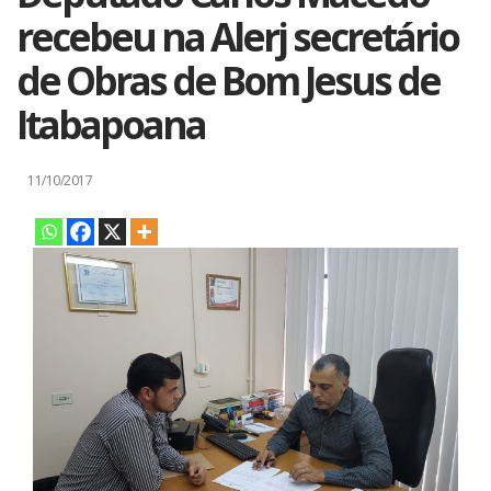
recebe​u​ na Alerj secretário
de Obras de Bom Jesus​ de
Itabapoana​
11/10/2017