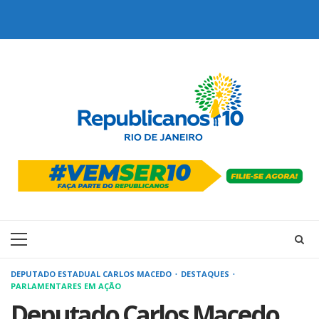
Skip
to
content
Primary
Menu
DEPUTADO ESTADUAL CARLOS MACEDO
DESTAQUES
PARLAMENTARES EM AÇÃO
Deputado Carlos Macedo