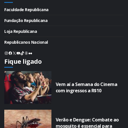
Faculdade Republicana
Fundação Republicana
Loja Republicana
Republicanos Nacional
Instagram
Facebook
X
Youtube
TikTok
Threads
Flickr
Fique ligado
Vem aí a Semana do Cinema
com ingressos a R$10
Verão e Dengue: Combate ao
mosquito é essencial para