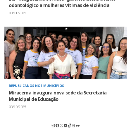
odontológico a mulheres vítimas de violência
03/11/2025
REPUBLICANOS NOS MUNICÍPIOS
Miracema inaugura nova sede da Secretaria
Municipal de Educação
03/10/2025
Instagram
Facebook
X
Youtube
TikTok
Threads
Flickr