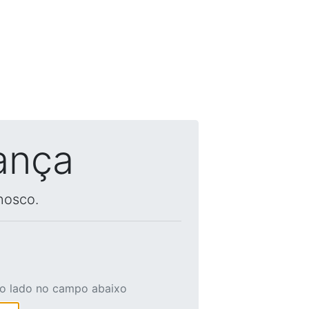
ança
nosco.
ao lado no campo abaixo