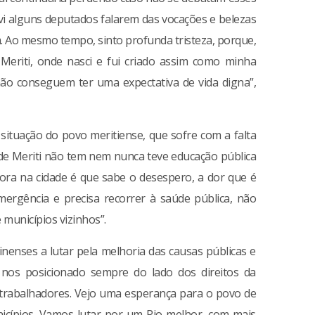
i alguns deputados falarem das vocações e belezas
. Ao mesmo tempo, sinto profunda tristeza, porque,
eriti, onde nasci e fui criado assim como minha
 não conseguem ter uma expectativa de vida digna”,
 situação do povo meritiense, que sofre com a falta
 de Meriti não tem nem nunca teve educação pública
ora na cidade é que sabe o desespero, a dor que é
rgência e precisa recorrer à saúde pública, não
 municípios vizinhos”.
nenses a lutar pela melhoria das causas públicas e
os nos posicionado sempre do lado dos direitos da
s trabalhadores. Vejo uma esperança para o povo de
nicípios. Vamos lutar por um Rio melhor, com mais