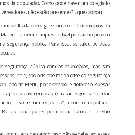
imos da população. Como pode haver um colegiado
s vereadores, não estão presentes?”, questionou.
 compartilhada entre governo e os 21 municípios da
 Macedo, porém, é imprescindível pensar no projeto
 segurança pública. Para isso, se valeu de duas
ecutivo.
tir segurança pública com os municípios, mas sim
ssoas, hoje, são prisioneiras da crise da segurança
ão João de Meriti, por exemplo, é doloroso. Apesar
car apenas pavimentação e tratar esgotos e deixar
medo, isso é um equívoco”, citou o deputado,
Rio por não querer permitir ao futuro Conselho
.
tal continuaria perdendo caso não se debatam esses