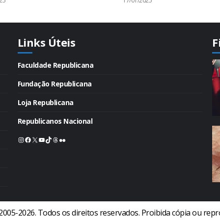
25
17/01/2025
Links Úteis
F
Faculdade Republicana
Fundação Republicana
Loja Republicana
Republicanos Nacional
Instagram
Facebook
X
Youtube
TikTok
Threads
Flickr
2005-2026. Todos os direitos reservados. Proibida cópia ou rep