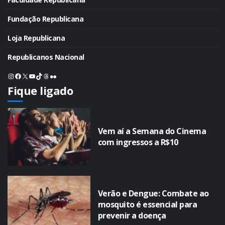
Fundação Republicana
Loja Republicana
Republicanos Nacional
Instagram
Facebook
X
Youtube
TikTok
Threads
Flickr
Fique ligado
Vem aí a Semana do Cinema
com ingressos a R$10
Verão e Dengue: Combate ao
mosquito é essencial para
prevenir a doença