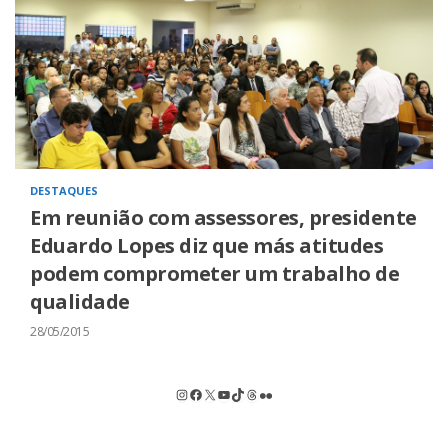
DESTAQUES
Em reunião com assessores, presidente
Eduardo Lopes diz que más atitudes
podem comprometer um trabalho de
qualidade
28/05/2015
Instagram
Facebook
X
Youtube
TikTok
Threads
Flickr