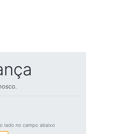
ança
nosco.
ao lado no campo abaixo