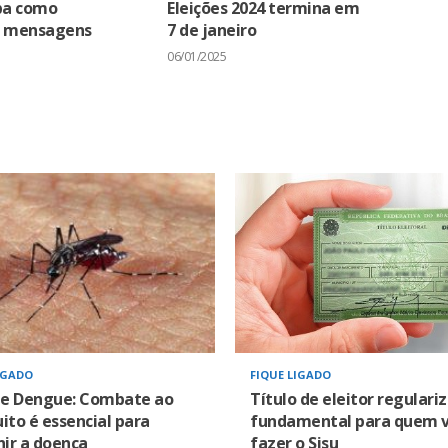
iba como
Eleições 2024 termina em
s mensagens
7 de janeiro
06/01/2025
IGADO
FIQUE LIGADO
 e Dengue: Combate ao
Título de eleitor regulari
to é essencial para
fundamental para quem v
ir a doença
fazer o Sisu