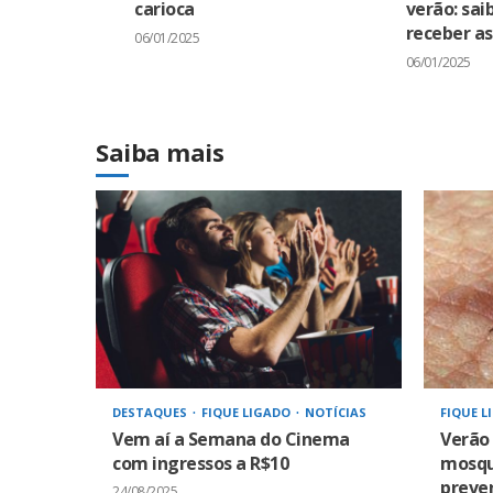
carioca
verão: sa
receber a
06/01/2025
06/01/2025
Saiba mais
DESTAQUES
FIQUE LIGADO
NOTÍCIAS
FIQUE L
Vem aí a Semana do Cinema
Verão
com ingressos a R$10
mosqui
preven
24/08/2025