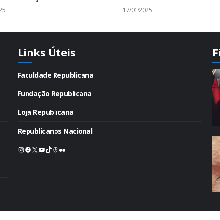
25
17/01/2025
Links Úteis
F
Faculdade Republicana
Fundação Republicana
Loja Republicana
Republicanos Nacional
Instagram
Facebook
X
Youtube
TikTok
Threads
Flickr