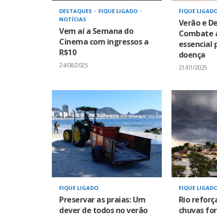
DESTAQUES
FIQUE LIGADO
FIQUE LIGAD
NOTÍCIAS
Verão e D
Vem aí a Semana do
Combate a
Cinema com ingressos a
essencial 
R$10
doença
24/08/2025
21/01/2025
FIQUE LIGADO
FIQUE LIGAD
Preservar as praias: Um
Rio reforç
dever de todos no verão
chuvas for