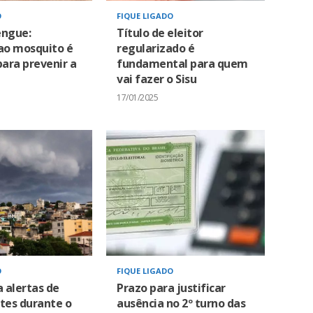
O
FIQUE LIGADO
engue:
Título de eleitor
o mosquito é
regularizado é
para prevenir a
fundamental para quem
vai fazer o Sisu
17/01/2025
O
FIQUE LIGADO
a alertas de
Prazo para justificar
tes durante o
ausência no 2º turno das