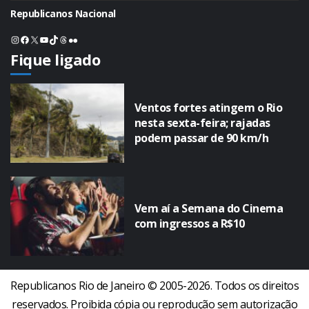
Republicanos Nacional
Instagram
Facebook
X
Youtube
TikTok
Threads
Flickr
Fique ligado
Ventos fortes atingem o Rio
nesta sexta-feira; rajadas
podem passar de 90 km/h
Vem aí a Semana do Cinema
com ingressos a R$10
Republicanos Rio de Janeiro © 2005-2026. Todos os direitos
reservados. Proibida cópia ou reprodução sem autorização