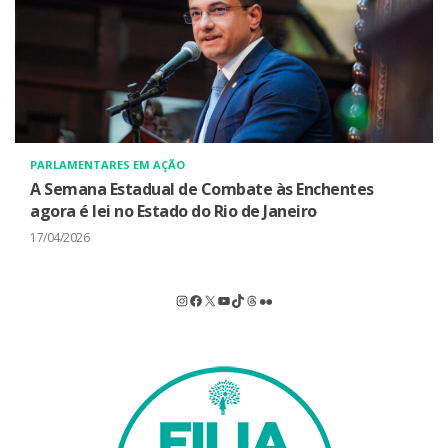
PARLAMENTARES EM AÇÃO
A Semana Estadual de Combate às Enchentes
agora é lei no Estado do Rio de Janeiro
17/04/2026
Instagram
Facebook
X
Youtube
TikTok
Threads
Flickr