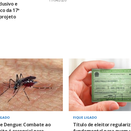
17/04/2026
clusivo e
co da 17ª
projeto
IGADO
FIQUE LIGADO
 e Dengue: Combate ao
Título de eleitor regulari