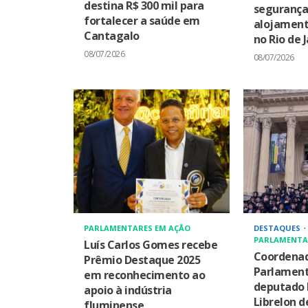
destina R$ 300 mil para
seguranç
fortalecer a saúde em
alojament
Cantagalo
no Rio de 
08/07/2026
08/07/2026
PARLAMENTARES EM AÇÃO
DESTAQUES
PARLAMENTA
Luís Carlos Gomes recebe
Coordenad
Prêmio Destaque 2025
Parlamento
em reconhecimento ao
deputado 
apoio à indústria
Librelon d
fluminense