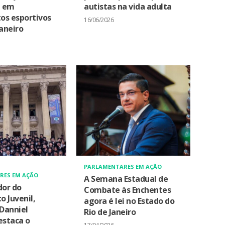
a em
autistas na vida adulta
os esportivos
16/06/2026
Janeiro
PARLAMENTARES EM AÇÃO
RES EM AÇÃO
A Semana Estadual de
or do
Combate às Enchentes
 Juvenil,
agora é lei no Estado do
Danniel
Rio de Janeiro
estaca o