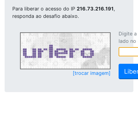
Para liberar o acesso
do IP
216.73.216.191
,
responda ao desafio abaixo.
Digite 
lado no
[trocar imagem]