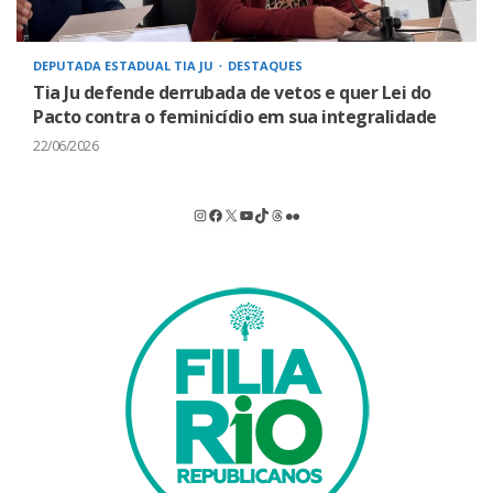
DEPUTADA ESTADUAL TIA JU
DESTAQUES
Tia Ju defende derrubada de vetos e quer Lei do
Pacto contra o feminicídio em sua integralidade
22/06/2026
Instagram
Facebook
X
Youtube
TikTok
Threads
Flickr