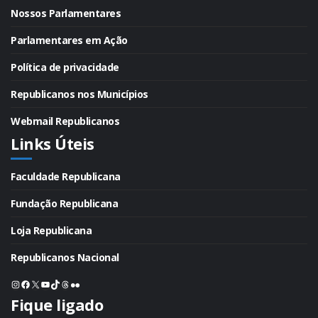
Nossos Parlamentares
Parlamentares em Ação
Política de privacidade
Republicanos nos Municípios
Webmail Republicanos
Links Úteis
Faculdade Republicana
Fundação Republicana
Loja Republicana
Republicanos Nacional
Instagram
Facebook
X
Youtube
TikTok
Threads
Flickr
Fique ligado