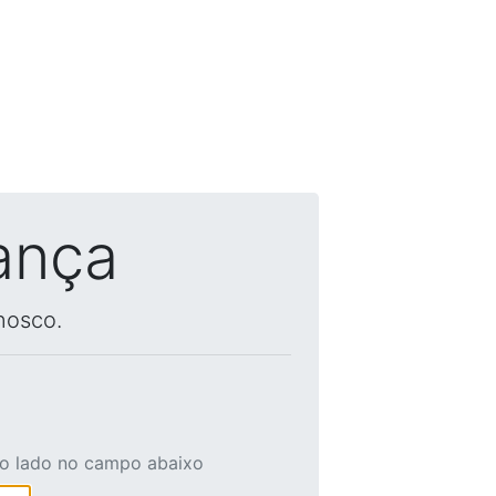
ança
nosco.
ao lado no campo abaixo