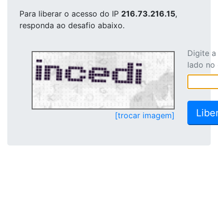
Para liberar o acesso
do IP
216.73.216.15
,
responda ao desafio abaixo.
Digite 
lado no
[trocar imagem]