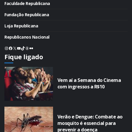
Faculdade Republicana
Fundação Republicana
Loja Republicana
Republicanos Nacional
Instagram
Facebook
X
Youtube
TikTok
Threads
Flickr
Fique ligado
Vem aí a Semana do Cinema
com ingressos a R$10
Verão e Dengue: Combate ao
mosquito é essencial para
prevenir a doença