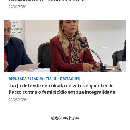
27/06/2026
DEPUTADA ESTADUAL TIA JU
DESTAQUES
Tia Ju defende derrubada de vetos e quer Lei do
Pacto contra o feminicídio em sua integralidade
22/06/2026
Instagram
Facebook
X
Youtube
TikTok
Threads
Flickr