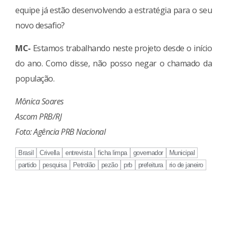
equipe já estão desenvolvendo a estratégia para o seu
novo desafio?
MC-
Estamos trabalhando neste projeto desde o início
do ano. Como disse, não posso negar o chamado da
população.
Mônica Soares
Ascom PRB/RJ
Foto: Agência PRB Nacional
Brasil
Crivella
entrevista
ficha limpa
governador
Municipal
partido
pesquisa
Petrolão
pezão
prb
prefeitura
rio de janeiro
Continue
Reading