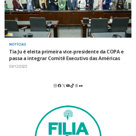
NOTÍCIAS
Tia Ju é eleita primeira vice-presidente da COPA e
passa a integrar Comitê Executivo das Américas
03/12/2025
Instagram
Facebook
X
Youtube
TikTok
Threads
Flickr