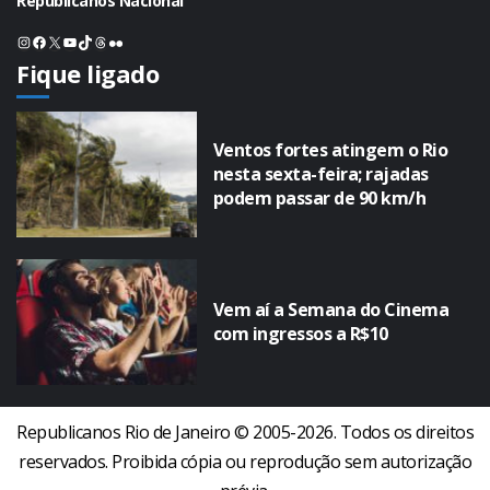
Republicanos Nacional
Instagram
Facebook
X
Youtube
TikTok
Threads
Flickr
Fique ligado
Ventos fortes atingem o Rio
nesta sexta-feira; rajadas
podem passar de 90 km/h
Vem aí a Semana do Cinema
com ingressos a R$10
Republicanos Rio de Janeiro © 2005-2026. Todos os direitos
reservados. Proibida cópia ou reprodução sem autorização