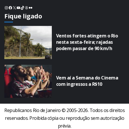
Instagram
Facebook
X
Youtube
TikTok
Threads
Flickr
Fique ligado
Ventos fortes atingem o Rio
nesta sexta-feira; rajadas
podem passar de 90 km/h
Vem aí a Semana do Cinema
com ingressos a R$10
Republicanos Rio de Janeiro © 2005-2026. Todos os direitos
reservados. Proibida cópia ou reprodução sem autorização
prévia.