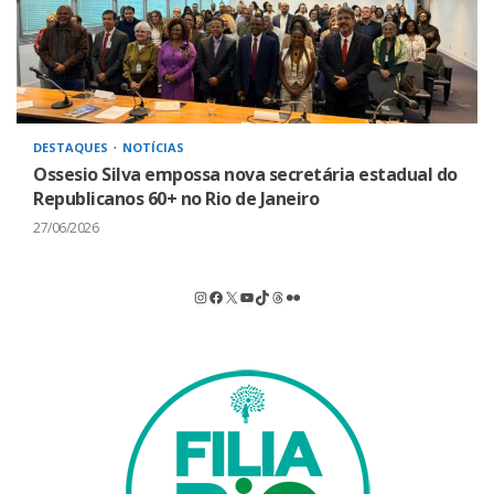
DESTAQUES
NOTÍCIAS
Ossesio Silva empossa nova secretária estadual do
Republicanos 60+ no Rio de Janeiro
27/06/2026
Instagram
Facebook
X
Youtube
TikTok
Threads
Flickr