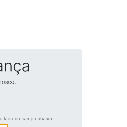
ança
nosco.
ao lado no campo abaixo