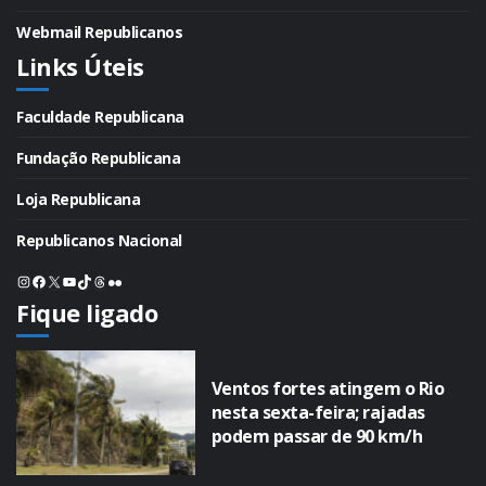
Webmail Republicanos
Links Úteis
Faculdade Republicana
Fundação Republicana
Loja Republicana
Republicanos Nacional
Instagram
Facebook
X
Youtube
TikTok
Threads
Flickr
Fique ligado
Ventos fortes atingem o Rio
nesta sexta-feira; rajadas
podem passar de 90 km/h