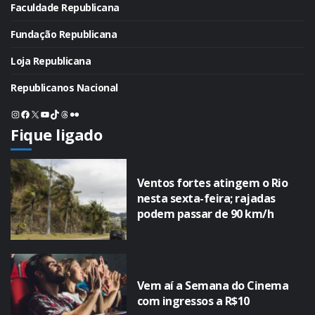
Faculdade Republicana
Fundação Republicana
Loja Republicana
Republicanos Nacional
Instagram
Facebook
X
Youtube
TikTok
Threads
Flickr
Fique ligado
Ventos fortes atingem o Rio
nesta sexta-feira; rajadas
podem passar de 90 km/h
Vem aí a Semana do Cinema
com ingressos a R$10