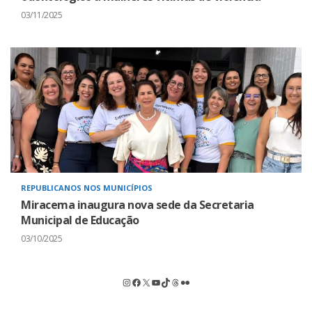
03/11/2025
REPUBLICANOS NOS MUNICÍPIOS
Miracema inaugura nova sede da Secretaria
Municipal de Educação
03/10/2025
Instagram
Facebook
X
Youtube
TikTok
Threads
Flickr