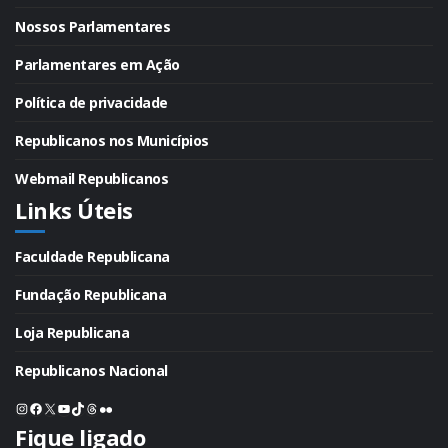
Nossos Parlamentares
Parlamentares em Ação
Política de privacidade
Republicanos nos Municípios
Webmail Republicanos
Links Úteis
Faculdade Republicana
Fundação Republicana
Loja Republicana
Republicanos Nacional
Instagram
Facebook
X
Youtube
TikTok
Threads
Flickr
Fique ligado