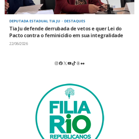
DEPUTADA ESTADUAL TIA JU
DESTAQUES
Tia Ju defende derrubada de vetos e quer Lei do
Pacto contra o feminicídio em sua integralidade
22/06/2026
Instagram
Facebook
X
Youtube
TikTok
Threads
Flickr